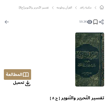
مکتبة رافد
القرآن وعلومه
تفسير التّحرير والتّنوير[ج8]
59.3K
المطالعة
تحمیل
تفسير التّحرير والتّنوير
[ ج ٨ ]