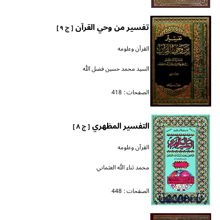
تفسير من وحي القرآن
[ ج ٩ ]
القرآن وعلومه
السيد محمد حسين فضل الله
الصفحات :
418
التفسير المظهري
[ ج ٨ ]
القرآن وعلومه
محمد ثناء الله العثماني
الصفحات :
448