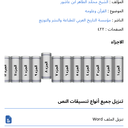
المؤلف :
الشيخ محمّد الطاهر ابن عاشور
الموضوع :
القرآن وعلومه
الناشر :
مؤسسة التاريخ العربي للطباعة والنشر والتوزيع
الصفحات :
٤٢٢
الاجزاء
الجزء
الجزء
الجزء
الجزء
الجزء
الجزء
الجزء
الجزء
الجزء
الجزء
الجزء
الجزء
٨
١٢
١١
١٠
٧
٣
٩
٦
٥
٢
٤
١
تنزيل جميع أنواع تنسيقات النص
تنزیل الملف Word