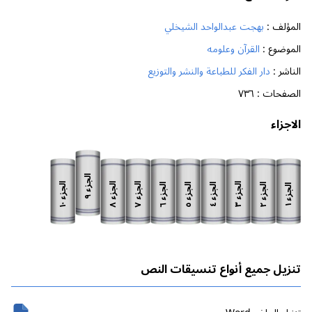
المؤلف :
بهجت عبدالواحد الشيخلي
الموضوع :
القرآن وعلومه
الناشر :
دار الفكر للطباعة والنشر والتوزيع
الصفحات :
٧٣٦
الاجزاء
الجزء
الجزء
الجزء
الجزء
الجزء
الجزء
الجزء
الجزء
الجزء
الجزء
٩
١٠
٨
٧
٣
٦
٥
٢
٤
١
تنزيل جميع أنواع تنسيقات النص