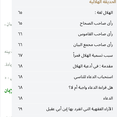
الحديقة الهلالية
ألإيمان إلّا هكذا ».
الهلال لغة :
٦٥
رأى صاحب الصحاح
٦٥
ولا يخفى أنَّ الإيمان أمر ـ مفهوم ـ إعتباري ، قابل للزيادة والنقصان ،
رأى صاحب القاموس
٦٦
والشدّة وألضعف ، وعليه شواهد من القران الكريم والروايات.
رأى صاحب محمع البيان
٦٦
والاسلام : يتحقق بإظهار الشهادتين فقط لا غير ، فتكون النسبة بينه
سبب تسمية الهلال قمراً
٦٧
والإيمان هي العموم والخصوص المطلق ، إذ كل مؤمن مسلم وزيادة.
مقدمة : في أدعية الهلال
٦٨
استحباب الدعاء للتاسي
٦٨
وليس كلّ مسلم مؤمنا. والقرآن الكريم شاهد عليه ، قال الثه تعالى : «
هل قراءة الدعاء واجبة أم لا؟
٦٨
قالت الأعراب آمنا قل لم تؤمنوا ولكن قولوا أسلمنا ولمّا يدخل الإيمان
الدعاء
٦٨
في قلوبكم
» [ الحجرات ، مدنية ، ٤٩ : ١٤]
الآراء الفقهية التي انفرد بها إبن أبي عقيل
٦٩