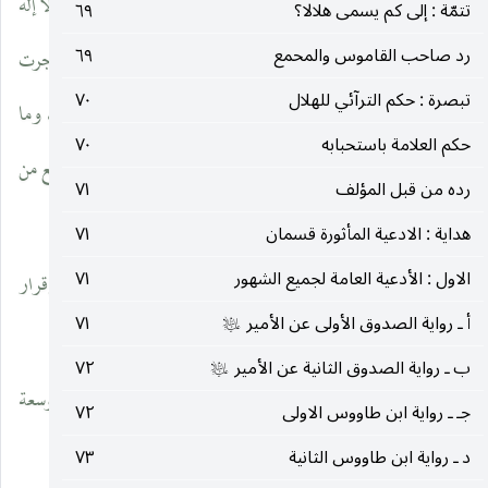
وهكذا قول الإمام الصادق عليه السلام : « الإسلام : شهادة أن لا إله
تتمّة : إلى كم يسمى هلالا؟
٦٩
رد صاحب القاموس والمحمع
٦٩
إلّا الله ، والتصديق برسول الله (ص) ؛ به حقنت الدماء ، وعليه جرت
تبصرة : حكم الترآئي للهلال
٧٠
المناكح والمواريث ، وعلى ظاهره جماعة الناس. والايمان : الهدى ، وما
حكم العلامة باستحبابه
٧٠
ثبت في القلوب من صفة الإسلام ، وما ظهر من العمل ، وألإيمان أرفع من
رده من قبل المؤلف
٧١
الإسلام بدرجة ».
هداية : الادعية المأثورة قسمان
٧١
الاول : الأدعية العامة لجميع الشهور
٧١
وإلى الفرق بينهما اشار عليه السلام كما في الكافي « الإيمان إقرار
أ ـ رواية الصدوق الأولى عن الأمير
٧١
عليه‌السلام
وعمل ، والإسلام إقرار بلاعمل ».
ب ـ رواية الصدوق الثانية عن الأمير
٧٢
عليه‌السلام
هذا هو رأي الشيعة الإمامية الإثني عشرية بنحو الإجمال ، وللتوسعة
جـ ـ رواية ابن طاووس الاولى
٧٢
في جميع ما تقدم ينظر :
د ـ رواية ابن طاووس الثانية
٧٣