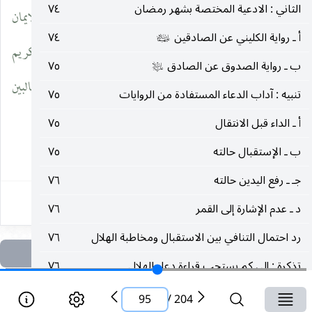
الثاني : الادعية المختصة بشهر رمضان
٧٤
الكافي ٢ : ٢٤ ـ ٢٨ / معاني الأخبار : ١٨٦ ، باب معنى الاسلام والايمان
أ ـ رواية الكليني عن الصادقين
٧٤
عليهما‌السلام
/ حق اليقين للسيد شبر٢ : ٣٣١ بتفصيل لطيف / تفسير ألقرآن الكريم
ب ـ رواية الصدوق عن الصادق
٧٥
عليه‌السلام
للمولى الشيرازي ١ : ٢٤٥ / بحار الأنوار٦٥ : ٢٢٥ ـ ٣٠٩ / إرشاد الطالبين
تنبيه : آداب الدعاء المستفادة من الروايات
٧٥
إلى نهج المسترشدين : ٤٣٦ / تجريد الاعتقاد : ٣٠٩ / كشف
أ ـ الداء قبل الانتقال
٧٥
ب ـ الإستقبال حالته
٧٥
٩٥
جـ ـ رفع اليدين حالته
٧٦
د ـ عدم الإشارة إلى القمر
٧٦
رد احتمال التنافي بين الاستقبال ومخاطبة الهلال
٧٦
تذكرة : إلى كم يستحب قراءة دعاء الهلال
٧٦
حكم من نذر قراءة الدعاء
٧٧
95
/
204