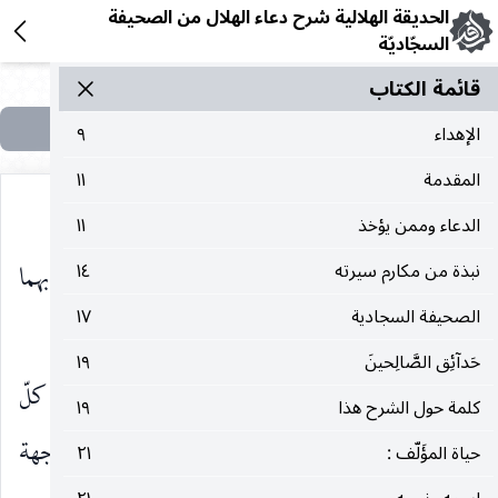
الحديقة الهلالية شرح دعاء الهلال من الصحيفة
السجّاديّة
قائمة الکتاب
الإهداء
٩
المقدمة
١١
الدعاء وممن يؤخذ
١١
فأكرم به من ملك كامل وسلطان عادل! وأكرم بهما
نبذة من مكارم سيرته
١٤
الصحيفة السجادية
١٧
من عالمين مخلصين!
حَدآئِق الصَّالِحينَ
١٩
لكن هناك من يدّعي وجود نفرة بينما ، وهي بعيدة كلّ
كلمة حول الشرح هذا
١٩
(١)
البعد ، ويدلّنا على ذلك صورة رسالة عثرنا عليها
موجهة
حياة المؤَلّف :
٢١