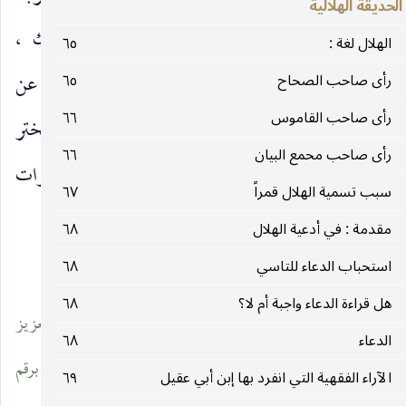
الحديقة الهلالية
صفحاً عن إنارة شهاب الاسهاب في تلك المسالك ،
الهلال لغة :
٦٥
واقتصرنا على إهداء طرائف صحائف تسليمات تنهل عن
رأى صاحب الصحاح
٦٥
رأى صاحب القاموس
٦٦
رياض الوداد هواطلها ، وشرائف لطائف تحيات تتبختر
رأى صاحب محمع البيان
٦٦
في مسالك الاتحاد قوافلها وخوالص خصائص دعوات
سبب تسمية الهلال قمراً
٦٧
تتهادى في جادة
مقدمة : في أدعية الهلال
٦٨
استحباب الدعاء للتاسي
٦٨
________________________
هل قراءة الدعاء واجبة أم لا؟
٦٨
(١) نبهنا عليها فضيلة العلّامة المحقق الحجة السيدعبد العزيز
الدعاء
٦٨
الطباطبائي. والنسخة محفوظة في مكتبة ملك بطهران ضمن مجمو‎عة برقم
الآراء الفقهية التي انفرد بها إبن أبي عقيل
٦٩