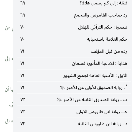
تتمّة : إلى كم يسمى هلالا؟
٦٩
قبل السيد ابن طاووس.
رد صاحب القاموس والمحمع
٦٩
ب ـ رواية الإحتجاج ، رواها الشيخ الطوسي وفيها أن المنجم من
تبصرة : حكم الترآئي للهلال
٧٠
حكم العلامة باستحبابه
٧٠
أصحابه ، وهي نحو رواية الأمالى.
رده من قبل المؤلف
٧١
جـ ـ رواية الاحتجاج ، وهي مفصلة غير الاولى رواها بسنده إلى
هداية : الادعية المأثورة قسمان
٧١
سعيد بن جبير.
الاول : الأدعية العامة لجميع الشهور
٧١
أ ـ رواية الصدوق الأولى عن الأمير
٧١
د ـ رواية نهج البلاعة ، رواها ألسيد ألرضي قدس سره بسنده وفيها أن
عليه‌السلام
ب ـ رواية الصدوق الثانية عن الأمير
٧٢
عليه‌السلام
المنجم من أصحابه وهي نحو رواية الشيخ الصدوق وألاحتجاج الاولى.
جـ ـ رواية ابن طاووس الاولى
٧٢
هـ ـ رواية فرج المهموم ، روى السيد ابن طاووس هذه بسنده الى
د ـ رواية ابن طاووس الثانية
٧٣