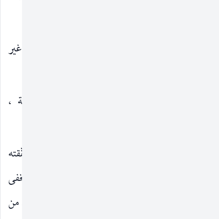
الموازين . . .
أخرَجوه في غير واحدٍ من أهمّ أسفارهم ، وجعله غير
واحدٍ منهم من أصحّ أخبارهم . . .
ثمّ اتّخذوه مستنداً لتبرير أُمورٍ وأحكامٍ سابقة ،
ومستمسكاً لأعمالٍ وقضايا لاحقة . . .
لقد بحثت عن هذا الحديث بحثاً شاملاً ، وحقّقته
تحقيقاً كاملاً ، فجاءت رسالة نافعة للمحقّقين ، لا تخفى
فوائدها على الباحثين . . فإليهم أُقدّم هذا الجهد ، والله من