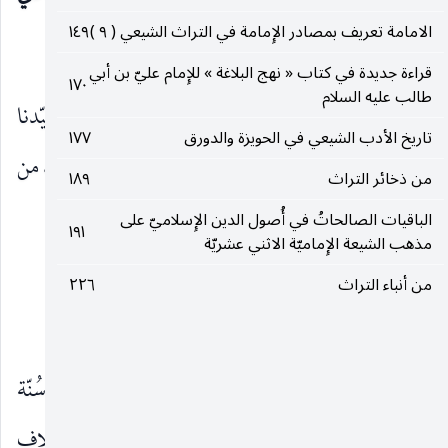
الامامة تعريف بمصادر الإِمامة في التراث الشيعي ( ٩ )
١٤٩
بسم الله الرحمن الرحيم
قراءة جديدة في كتاب « نهج البلاغة » للإِمام عليّ بن أبي
١٧٠
طالب عليه السلام
الحمد لله ربّ العالمين ، والصلاة والسلام على سيّدنا
تاريخ الأدب الشيعي في الحويزة والدورق
١٧٧
محمّد وآله الطاهرين ، ولعنة الله على أعدائهم أجمعين ، من
من ذخائر التراث
١٨٩
الأوّلين والآخرين . . .
الباقيات الصالحاتُ في أُصول الدين الإِسلاميّ على
١٩١
مذهب الشيعة الإِماميّة الاثني عشريّة
وبعد ،
من أنباء التراث
٢٢٦
فهذه رسالة أُخرى كتبتها حول حديث آخر . . .
إنّه حديث في وجوب إطاعة الْأُمراء واتّباع سُنّة
الخلفاء الراشدين وإنْ كانت السُنّة والإِمارة على خلاف