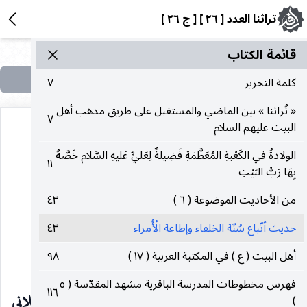
تراثنا العدد [ ٢٦ ] [ ج ٢٦ ]
قائمة الکتاب
كلمة التحرير
٧
« تُراثنا » بين الماضي والمستقبل على طريق مذهب أهل
٧
البيت عليهم السلام
الولادةُ في الكَعْبةِ المُعَظَّمَةِ فَضِيلةٌ لِعَليٍّ عَليهِ السَّلام خَصَّهُ
١١
بِهَا رَبُّ البَيْتِ
من الأحاديث
من الأحاديث الموضوعة ( ٦ )
٤٣
الموضوعة (٦)
حديث ٱتّباع سُنّة الخلفاء وإطاعة الْأُمراء
٤٣
أهل البيت ( ع ) في المكتبة العربية ( ١٧ )
٩٨
حديث ٱتّباع سُنّة الخلفاء وإطاعة الْأُمراء
فهرس مخطوطات المدرسة الباقرية مشهد المقدّسة ( ٥
١١٦
السيّد عليّ الحسيني الميلاني
)