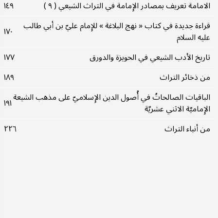
الامامة تعريف بمصادر الإِمامة في التراث الشيعي ( ٩ )
١٤٩
قراءة جديدة في كتاب « نهج البلاغة » للإِمام عليّ بن أبي طالب
١٧٠
عليه السلام
تاريخ الأدب الشيعي في الحويزة والدورق
١٧٧
من ذخائر التراث
١٨٩
الباقيات الصالحاتُ في أُصول الدين الإِسلاميّ على مذهب الشيعة
١٩١
الإِماميّة الاثني عشريّة
من أنباء التراث
٢٢٦