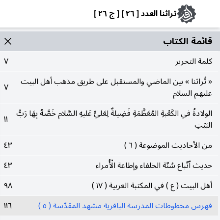
تراثنا العدد [ ٢٦ ] [ ج ٢٦ ]
قائمة الکتاب
كلمة التحرير
٧
« تُراثنا » بين الماضي والمستقبل على طريق مذهب أهل البيت
٧
عليهم السلام
الولادةُ في الكَعْبةِ المُعَظَّمَةِ فَضِيلةٌ لِعَليٍّ عَليهِ السَّلام خَصَّهُ بِهَا رَبُّ
١١
البَيْتِ
من الأحاديث الموضوعة ( ٦ )
٤٣
حديث ٱتّباع سُنّة الخلفاء وإطاعة الْأُمراء
٤٣
أهل البيت ( ع ) في المكتبة العربية ( ١٧ )
٩٨
فهرس مخطوطات المدرسة الباقرية مشهد المقدّسة ( ٥ )
١١٦