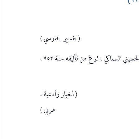
( تفسير ـ فارسي )
لمحمد بن الحسين المدعوّ بفخر الدين الحسيني السماكي ، فرغ من تأليفه سنة ٩٥٢ ،
( أخبار وأدعية ـ
عربي )