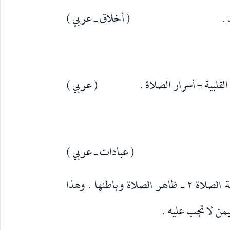
( أخلاق ـ عربي )
( عربي )
( عبادات ـ عربي )
وهي رسالة في ثلاثة فصول : ١ ـ ماهية الصلاة ٢ ـ ظاهر الصلاة وباطنها . وهذا
من لا تجب عليه .