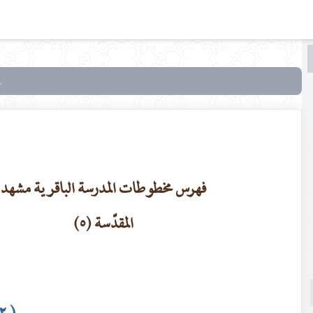
البحث
البحث
في
تراثنا
العدد
[ 26 ]
فهرس مخطوطات المدرسة الباقرية مشهد
المقدّسة (٥)