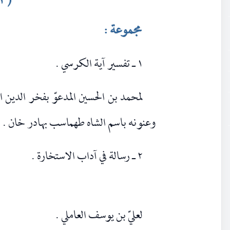
( ٣٢٢ )
مجموعة :
١ ـ تفسير آية الكرسي .
وعنونه باسم الشاه طهماسب بهادر خان .
٢ ـ رسالة في آداب الاستخارة .
لعليّ بن يوسف العاملي .