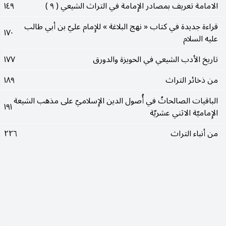
الامامة تعريف بمصادر الإِمامة في التراث الشيعي ( ٩ )
١٤٩
قراءة جديدة في كتاب « نهج البلاغة » للإِمام عليّ بن أبي طالب
١٧٠
عليه السلام
تاريخ الأدب الشيعي في الحويزة والدورق
١٧٧
من ذخائر التراث
١٨٩
الباقيات الصالحاتُ في أُصول الدين الإِسلاميّ على مذهب الشيعة
١٩١
الإِماميّة الاثني عشريّة
من أنباء التراث
٢٢٦