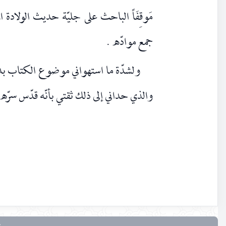
مَوقِفَاً الباحث على جليّة حديث الولادة ا
جمع موادّه .
ولشدّة ما استهواني موضوع الكتاب بدأ
والذي حداني إلى ذلك ثقتي بأنّه قدّس سرّه ل
١