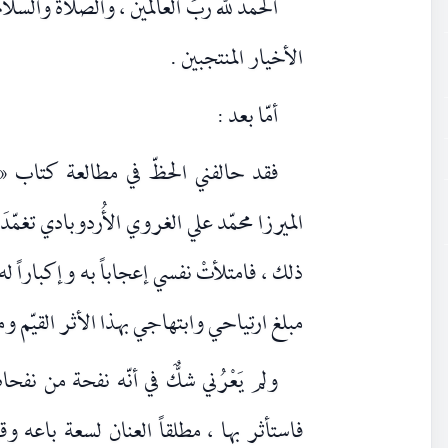
الحمدُ لله ربِّ العالمين ، والصلاة والس
الأخيار المنتجبين .
أمّا بعد :
فقد حالفني الحظّ في مطالعة كتاب « ع
الميرزا محمّد علي الغروي الأُردوبادي تغمّ
ذلك ، فامتلأتْ نفسي إعجاباً به وإكباراً 
مبلغ ارتياحي وابتهاجي بهذا الأثر القيّم وم
ولم يَعْرُني شكٌّ في أنّه نفحة من نفح
فاستأثر بها ، مطلقاً العنان لسعة باعه وقو