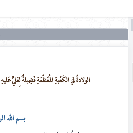
البحث
البحث
في
تراثنا
العدد
[ 26 ]
الولادةُ في الكَعْبةِ المُعَظَّمَةِ فَضِيلةٌ لِعَليٍّ عَليهِ
بسم الله ال