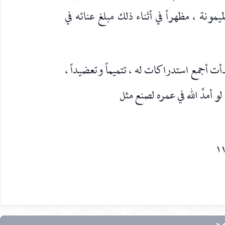
لميمونة ، مظهراً في أثناء ذلك مبلغ عنائه في
ت أجمع استدراكات له ، تتميماً وتعضيداً ،
و أمدَّ الله في عمره لصنع مثل
١