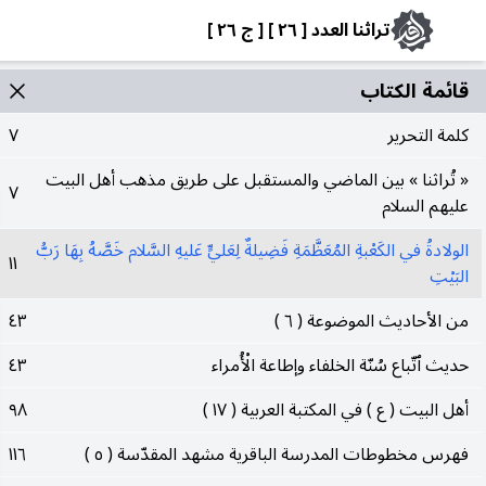
تراثنا العدد [ ٢٦ ] [ ج ٢٦ ]
قائمة الکتاب
كلمة التحرير
٧
« تُراثنا » بين الماضي والمستقبل على طريق مذهب أهل البيت
٧
عليهم السلام
الولادةُ في الكَعْبةِ المُعَظَّمَةِ فَضِيلةٌ لِعَليٍّ عَليهِ السَّلام خَصَّهُ بِهَا رَبُّ
١١
البَيْتِ
من الأحاديث الموضوعة ( ٦ )
٤٣
حديث ٱتّباع سُنّة الخلفاء وإطاعة الْأُمراء
٤٣
أهل البيت ( ع ) في المكتبة العربية ( ١٧ )
٩٨
فهرس مخطوطات المدرسة الباقرية مشهد المقدّسة ( ٥ )
١١٦