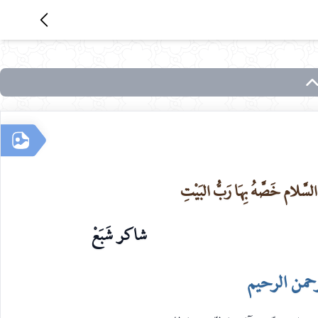
 السَّلام خَصَّهُ بِهَا رَبُّ البَيْتِ
شاكر شَبَعْ
رحمن الرحيم