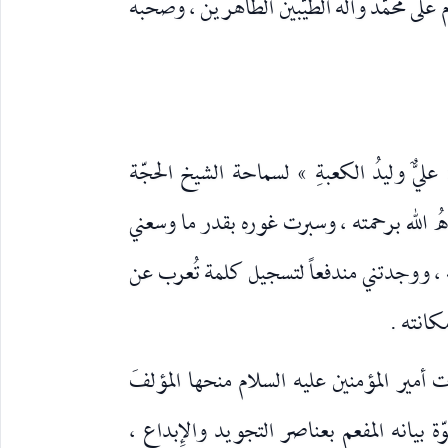
لام على محمّد وآله الطيّبين الطاهرين ، وصحبه
ليٌّ وليدُ الكعبةِ » لسماحة الشيخ الحجّة
دَهُ الله برحمته ، وسبرت غوره بقدر ما وسعني
له ، ووجدتني مندفعاً لتسجيل كلمة تُعرب عن
كانته .
ات أمير المؤمنين عليه السلام منحها المؤلفَ
ّة بيانه المفعم بعناصر التجويد والإِبداع ،