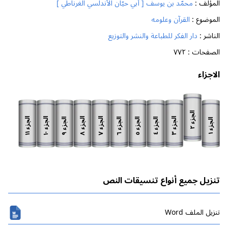
المؤلف :
محمّد بن يوسف [ أبي حيّان الأندلسي الغرناطي ]
الموضوع :
القرآن وعلومه
الناشر :
دار الفكر للطباعة والنشر والتوزيع
الصفحات :
٧٧٢
الاجزاء
الجزء
الجزء
الجزء
الجزء
الجزء
الجزء
الجزء
الجزء
الجزء
الجزء
الجزء
٢
١١
١٠
٨
٧
٣
٩
٦
٥
٤
١
تنزيل جميع أنواع تنسيقات النص
تنزیل الملف Word