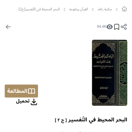
مکتبة رافد
القرآن وعلومه
البحر المحيط في التّفسير[ج2]
94.4K
المطالعة
تحمیل
البحر المحيط في التّفسير
[ ج ٢ ]