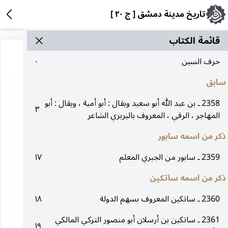
تاريخ مدينة دمشق [ ج ٢٠ ]
قائمة الکتاب
حرف السين
٠
سابق
2358 ـ بن عبد الله أبو سعيد ويقال : أبو أمية ، ويقال : أبو
٣
المهاجر ، الرقي ، المعروف بالبربري الشاعر
ذكر من اسمه سابور
2359 ـ سابور من الجبري المعلم
١٧
ذكر من اسمه ساتكين
2360 ـ ساتكين المعروف بسهم الدولة
١٨
2361 ـ ساتكين بن أرسلان أبو منصور التركي المالكي
١٩