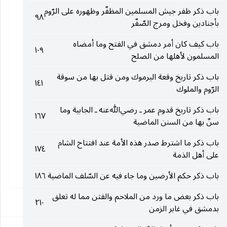
باب ذكر ظفر جيش المسلمين المظفّر وظهوره على الرّوم
٩٨
بأجنادين وفخل ومرج الصّفّر
باب كيف كان أمر دمشق في الفتح وما أمضاه
١٠٩
المسلمون لأهلها من الصلح
باب ذكر تاريخ وقعة اليرموك ومن قتل بها من سوقة
١٤١
الرّوم والملوك
باب ذكر تاريخ قدوم عمر ـ رضي‌الله‌عنه ـ الجابية وما
١٦٧
سنّ بها من السنن الماضية
باب ذكر ما اشترط صدر هذه الأمة عند افتتاح الشام
١٧٤
على أهل الذمة
باب ذكر حكم الأرضين وما جاء فيه عن السّلف الماضية
١٨٦
باب ذكر بعض ما ورد من الملاحم والفتن مما له تعلق
١
٢١٠
بدمشق في غابر الزمن