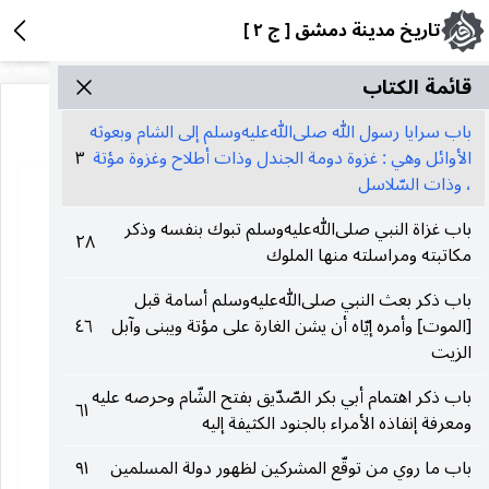
تاريخ مدينة دمشق [ ج ٢ ]
قائمة الکتاب
باب سرايا رسول الله صلى‌الله‌عليه‌وسلم إلى الشام وبعوثه
الأوائل وهي : غزوة دومة الجندل وذات أطلاح وغزوة مؤتة
٣
، وذات السّلاسل
باب غزاة النبي صلى‌الله‌عليه‌وسلم تبوك بنفسه وذكر
٢٨
مكاتبته ومراسلته منها الملوك
باب ذكر بعث النبي صلى‌الله‌عليه‌وسلم أسامة قبل
[الموت] وأمره إيّاه أن يشن الغارة على مؤتة ويبنى وآبل
٤٦
الزيت
باب ذكر اهتمام أبي بكر الصّدّيق بفتح الشّام وحرصه عليه
٦١
ومعرفة إنفاذه الأمراء بالجنود الكثيفة إليه
باب ما روي من توقّع المشركين لظهور دولة المسلمين
٩١