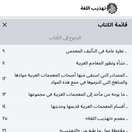
تهذيب اللغة
قائمة الکتاب
الرجوع إلى الكتاب
ـ نظرة عامة في التأليف المعجمي
٩
ـ نشأة وتطور المعاجم العربية
١١
ـ المصادر التي استقى منها أصحاب المعجمات العربية موادها
١٢
والمناهج التي التزموها في جمع هذه المواد
ـ ما يوجه من مآخذ إلى المعجمات العربية في مجموعها
١٣
ـ أقسام المعجمات العربية قديمها وحديثها
١٤
ـ معجم «تهذيب اللغة»
٢٥
ـ ملاحظة حول ما طبع من «التهذيب»
٣١