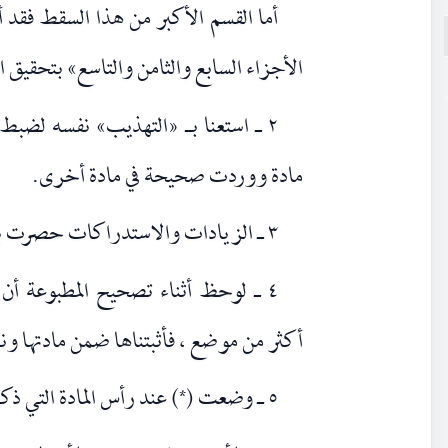
أما القسم الأكبر من هذا السقط فقد أ
الأجزاء السابع والثامن والتاسع» بتحقيق 
٢ ـ استعنا بـ «التهذيب» نفسه لضب
مادة ووردت صحيحة في مادة أخرى.
٣ ـ الزيادات والاستدراكات حصرت بين [].
٤ ـ لوحظ أثناء تصحيح المطبوعة أن
أكثر من موضع ، فأثبتناها ضمن مادتها ونبه
٥ ـ وضعت (*) عند رأس المادة التي ذكرت تكملتها في مكان آخر.