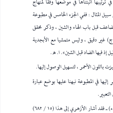
ترتيبها أثبتناها في موضعها وفقا لمنهاج
بيل المثال : ففي الجزء الخامس في مطبوعة
مضاعف قبل باب الهاء والشين ، وذكر محقق
) غير دقيق ، وليس متمشيا مع الأبجدية
ل إذ فيها الضاد قبل الشين». ا. ه.
شر إليها في المطبوعة نبهنا عليها بوضع عبارة
لتعبير.
٩ ـ ألحقنا الهمزة بأبواب المعتل ـ (وا يء) ـ فقد أشار الأزهري إلى هذا (١٥ / ٦٨٢)