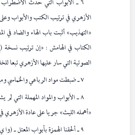
٦ ـ الأبواب التي حدث الأضطراب في 
الأزهري في ترتيب الكتب والأبواب وعلى س
«التهذيب» أثبت باب الهاء والضاد في ال
الكتاب في الهامش : «إن ترتيب نسخة (ج
الصوتية التي سار عليها الأزهري تبعا للخلي
٧ ـ ضبطت مواد الرباعي والخماسي وميزت باللون الأحمر ، لتسهيل الوصول إليها.
٨ ـ الأبواب والمواد المهملة التي لم ي
«أهمله الليث» جريا على عادة الأزهري في ا