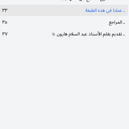
ـ عملنا في هذه الطبعة
٣٣
ـ المراجع
٣٥
ـ تقديم بقلم الأستاذ عبد السلام هارون
٣٧
رحمه‌الله