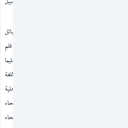
أحاديثهم الطبيعية ويدونون ما يقفون عليه في هذا السبيل
(١)
من مفردات وصيغ وأساليب
.
وما اتخذوه من وسائل الاحتياط حيال القبائل
والأمكنة اتخذوا مثله حيال الأزمنة والعصور. فلم
يأخذوا إلا عن العصور التي كان اللسان العربي فيها سليما
لم يصبه بعد تبلبل أعجمي ولا انحراف عن أوضاح اللغة
الفصحى. ولذلك لم يأخذوا إلا عن عرب الجاهلية
والإسلام إلى نهاية القرن الثاني الهجري بالنسبة إلى فصحاء
الحضر ، وإلى أواسط القرن الرابع بالنسبة إلى فصحاء