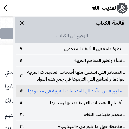
تهذيب اللغة
قائمة الکتاب
الرجوع إلى الكتاب
ـ نظرة عامة في التأليف المعجمي
٩
ـ نشأة وتطور المعاجم العربية
١١
بعضه من العرب المعاصرين لهم. وكانوا شديدي
ـ المصادر التي استقى منها أصحاب المعجمات العربية
١٢
موادها والمناهج التي التزموها في جمع هذه المواد
الاحتياط في هذه الناحية إلى حد الإفراط. فكانوا
ـ ما يوجه من مآخذ إلى المعجمات العربية في مجموعها
١٣
يتحاشون الأخذ ممن تشوب عربيته أية شائبة. ولذلك
ـ أقسام المعجمات العربية قديمها وحديثها
١٤
أخذوا كثيرا مما أخذوه عن عرب البادية لفصاحة ألسنتهم
ـ معجم «تهذيب اللغة»
٢٥
ـ ملاحظة حول ما طبع من «التهذيب»
٣١