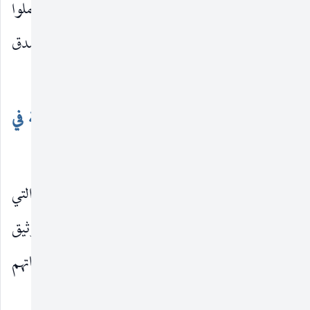
البادية. وسموا هذه العصور «عصور الاحتجاج» واهملوا
ما عداها مبالغة في الدقة وحرصا على تحري وجوه الصدق
واليقين.
(٢)
ما يوجه من مآخذ إلى المعجمات العربية في
مجموعها :
ولكن على الرغم من الوسائل السابق ذكرها التي
اتخذها أصحاب المعجمات العربية في شئون التوثيق
والحرص على تحري الحقيقة ، فإنه يوجه إلى معجماتهم
وطرائقهم مآخذ كثيرة يرجع أهمها إلى ما يلي :