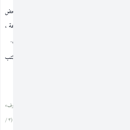
١ ـ أن أصحاب المعجمات قد أخذوا أحيانا بعض
موادهم عن أشعار جاهلية ثبت فيما بعد أنها موضوعة ،
فلا يبعد أن يكون بعض مفرداتها من اختراع الواضعين.
٢ ـ أنهم يأخذون أحيانا بعض موادهم من الكتب
والصحف ، فحدث من جراء ذلك
__________________
(١) انظر في ذلك : أبا نصر الفارابي في كتابه «الألفاظ والحروف»
والسيوطي في كتابه «المزهر» (١ / ١٠٤) ، وابن خلدون في مقدمته (٣ /