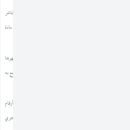
فيما نشره على نسخة استانبول. وهذا القسم يحتوي على تصدير موجز للناشر
وعلى مقدمة أبي منصور الأزهري نفسه ، وعلى بعض المواد من الأول إلى مادة
«ع ث».
ونجد أن زوترستين كان مشغوفا إلى حد كبير بالبراعة التي أظهرها
الأزهري في كتابه ، وبسعة اطلاعه ، ودقة شرحه ، الأمر الذي أصبح به
«التهذيب» أصلا للسان.
ولتسلط هذه الفكرة على الناشر أثبت في هوامش التحقيق أرقام
الصفحات المقابلة من «اللسان» التي اقتبس فيها ابن منظور عن الأزهري