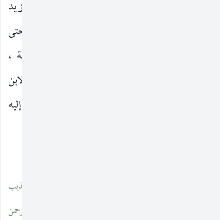
والعلماء والمشتغلين بعلوم العربية ـ مخطوطا ـ ما يزيد
على ألف عام ، ومنذ أن صنعه مؤلفه أبو منصور حتى
اليوم ، بقي الكتاب محتفظا بقيمته المعجمية العالية ،
وكفاة أصالة أنه كان المرجع الرئيسي والمعتمد الأول لابن
(٢)
منظور في كتابه «لسان العرب»
. وكان يشير إليه
بعبارة «قال أبو منصور» أو «قال الأزهري» أو «قال
__________________
(١) انظر مجلة «مجمع اللغة العربية» (١٨ / ٧١ ـ ٧٨) ، (معجم «تهذيب
اللغة» لأبي منصور الأزهري) ومقدمة الدكتور رشيد عبد الرحمن