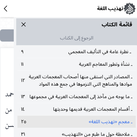
تهذيب اللغة
قائمة الکتاب
الرجوع إلى الكتاب
ـ نظرة عامة في التأليف المعجمي
٩
ـ نشأة وتطور المعاجم العربية
١١
(١)
معجم تهذيب اللغة
ـ المصادر التي استقى منها أصحاب المعجمات العربية
١٢
موادها والمناهج التي التزموها في جمع هذه المواد
إن كتاب «تهذيب اللغة» لأبي منصور محمد بن أحمد
ـ ما يوجه من مآخذ إلى المعجمات العربية في مجموعها
١٣
بن الأزهر الأزهري اللغوي ، (٢٨٢ ه‍ ـ ٣٧٠ ه‍) ، يعد من
ـ أقسام المعجمات العربية قديمها وحديثها
١٤
ـ معجم «تهذيب اللغة»
٢٥
أوثق المعاجم اللغوية في تاريخ المعجم العربي. ومن حسن
ـ ملاحظة حول ما طبع من «التهذيب»
٣١