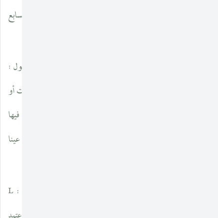
العبيدي محقق كتاب «تهذيب اللغة» ، المستدرك على الأجزاء السابع
والثامن والتاسع».
(٢) قال ابن منظور في مقدمة كتابه : «لا أدعي فيه دعوى ، فأقول :
شافهت أو سمعت أو فعلت أو صنعت ، أو شددت الرحال أو رحلت أو
نقلت عن العرب العرباء أو حملت ؛ فكل هذه الدعاوي لم يترك فيها
الأزهري وابن سيده لقائل مقالا ، ولم يخلّيا لأحد فيها مجالا ، فإنهما عينا
في كتابيهما عمن رويا وبرهنا عمّا حويا ...».
وقد نشر المستشرق زوترستين)
(في كتاب.) ٥٤ :
L
F.V.zetterstin
eMondorientalvol ,XIV ,P
(فصلة صغيرة من «التهذيب». وقد اعتمد