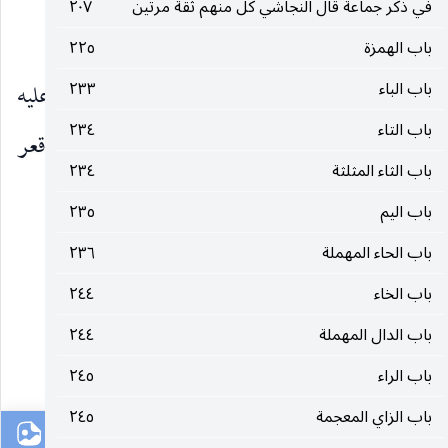
في ذكر جماعة قال النجاشي كل منهم ثقة مرتين
٢٠٧
١٤ ـ نوفل بن فروة الأشجعي [ جخ ] .
باب الهمزة
٢٢٥
باب الباء
٢٣٣
١٥ ـ يونس بن ظبيان [ كش ] لعنه الكاظم عليه
باب التاء
٢٣٤
السلام ألف لعنة يتبعها ألف لعنة كل لعنة تبلغه قعر
باب الثاء المثلثة
٢٣٤
جهنم .
باب اليم
٢٣٥
باب الحاء المهملة
٢٣٦
١٥ ـ ( فصل )
باب الخاء
٢٤٤
من دعا عليه الإمام عليه السلام :
باب الدال المهملة
٢٤٤
٣٠٣
باب الراء
٢٤٥
باب الزاي المعجمة
٢٤٥