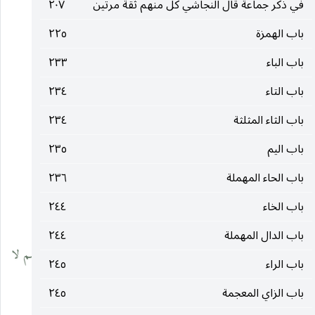
في ذكر جماعة قال النجاشي كل منهم ثقة مرتين
٢٠٧
في مذهبه لا في ثقته .
باب الهمزة
٢٢٥
(٤)
٥٤٥ ـ هشام الرماني قر [ جخ ] مجهول
.
باب الباء
٢٣٣
___________________________________
باب التاء
٢٣٤
باب الثاء المثلثة
٢٣٤
(١) تقدم هذا الاسم في القسم الأول .
باب اليم
٢٣٥
(٢) تقدم في القسم الأول .
باب الحاء المهملة
٢٣٦
باب الخاء
٢٤٤
(٣) تقدم في القسم الأول .
باب الدال المهملة
٢٤٤
(٤) الذي في رجال الشيخ من اصحاب الباقر عليه السلام هاشم لا
باب الراء
٢٤٥
هشام وقد تقدم في القسم الأول .
باب الزاي المعجمة
٢٤٥