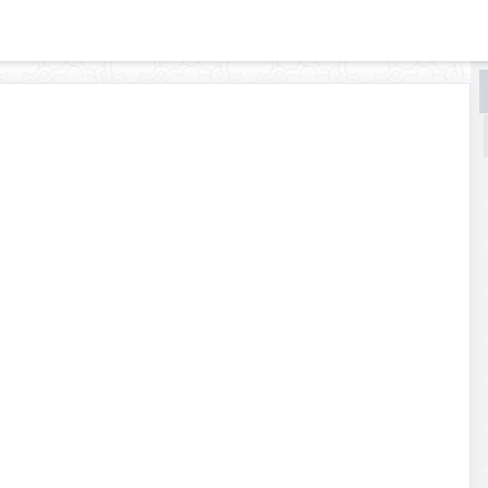
البحث
البحث
في
رجال
ابن
داود