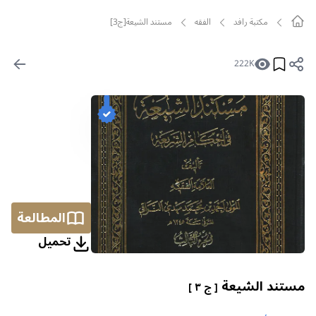
مکتبة رافد
الفقه
مستند الشيعة[ج3]
222K
المطالعة
تحمیل
مستند الشيعة
[ ج ٣ ]