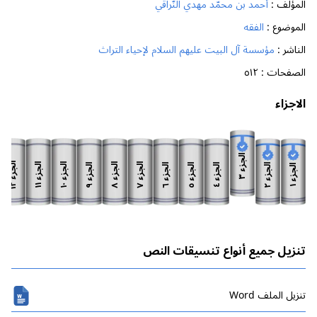
المؤلف :
أحمد بن محمّد مهدي النّراقي
الموضوع :
الفقه
الناشر :
مؤسسة آل البيت عليهم السلام لإحياء التراث
الصفحات :
٥١٢
الاجزاء
الجزء
الجزء
الجزء
الجزء
الجزء
الجزء
الجزء
الجزء
الجزء
الجزء
الجزء
الجزء
٣
١٢
١١
١٠
٨
٧
٩
٦
٥
٢
٤
١
تنزيل جميع أنواع تنسيقات النص
تنزیل الملف Word