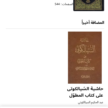
الصفحات :
544
المضافة أخيراً
حاشية السّيالكوتى
ال
على كتاب المطوّل
وا
عبد الحكيم السيالكوتي
محم