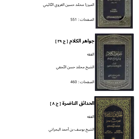
الميرزا محمّد حسين الغروي النّائيني
الصفحات :
551
جواهر الكلام
[ ج ٢٩ ]
الفقه
الشيخ محمّد حسن النّجفي
الصفحات :
460
الحدائق الناضرة
[ ج ٨ ]
الفقه
الشيخ يوسف بن أحمد البحراني