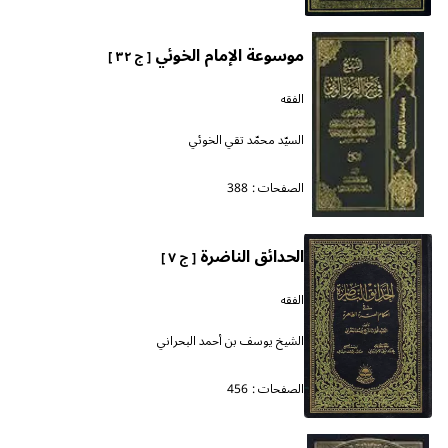
موسوعة الإمام الخوئي
[ ج ٣٢ ]
الفقه
السيّد محمّد تقي الخوئي
الصفحات :
388
الحدائق الناضرة
[ ج ٧ ]
الفقه
الشيخ يوسف بن أحمد البحراني
الصفحات :
456