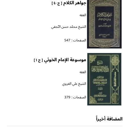
جواهر الكلام
[ ج ٤٠ ]
الفقه
الشيخ محمّد حسن النّجفي
الصفحات :
547
موسوعة الإمام الخوئي
[ ج ١ ]
الفقه
الشيخ علي الغروي
الصفحات :
379
المضافة أخيراً