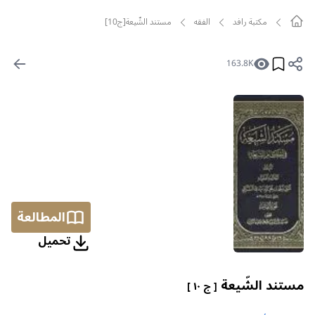
مکتبة رافد
الفقه
مستند الشّيعة[ج10]
163.8K
المطالعة
تحمیل
مستند الشّيعة
[ ج ١٠ ]