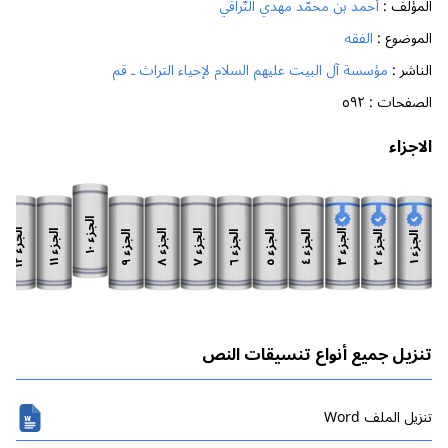
المؤلف :
أحمد بن محمّد مهدي النّراقي
الموضوع :
الفقه
الناشر :
مؤسسة آل البيت عليهم السلام لإحياء التراث ـ قم
الصفحات :
٥٩٢
الاجزاء
الجزء
الجزء
الجزء
الجزء
الجزء
الجزء
الجزء
الجزء
الجزء
الجزء
الجزء
الجزء
١٠
١٢
١١
٨
٧
٣
٩
٦
٥
٢
٤
١
تنزيل جميع أنواع تنسيقات النص
تنزیل الملف Word