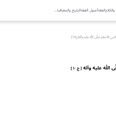
والكلام
الفقه
أصول الفقه
التاريخ والجغرافيا
...
ي الأعظم صلّى الله عليه وآله[ج10]
 الله عليه وآله
[ ج ١٠ ]