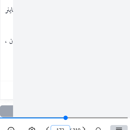
الصفديّ ، تحقيق : هلموت ريتر ، دار النشر فرانز شتاينر
، بيروت ، ١٤٠١ هـ.
١١٥ ـ
وفيات الأعيان
: أحمد بن محمّد بن خلّكان ،
تحقيق : إحسان عبّاس ، دار الفكر ، بيروت.
١٧٢