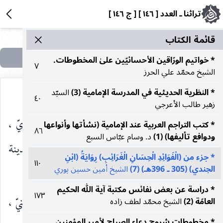
تراثنا ـ العدد [ ١٤٦ ] [ ج ١٤٦ ]
قائمة الکتاب
* خواتيم الورّاقين الأحسائيّين علىٰ المخطوطات.
٧
الشيخ محمّد علي الحرز
* النظرية الحديثية في المدرسة الإمامية (3)
السيّد
٤٠
زهير طالب الأعرجي
١١٠ ـ
الموضوعات
: عبد الرحمن بن علي الجوزيّ ،
* كتب التراجم العربية عند الإمامية (نشأتها وأنواعها
٨٦
ودوافع تأليفها) (1)
د. وسام عبّاس السبع
تحقيق : عبد الرحمن محمّد عثمان ، المكتبة السلفية ، المدينة
* جزء من (الْفَوَائِدِ الْحِسَانِ الْغَرَائِبِ) رِوَايَةُ (ابْنِ
١١٠
الجندي) (305 ـ 396هـ) (7)
الشيخ أمين حسين پوري
، ١٣٨٦هـ.
* دراسة عن بعض نفائس مكتبة آية الله الحكيم
١٧٣
١١١ ـ
المؤتلف والمختلف
: علي بن عمر الدارقطنيّ ،
العامّة (2)
الشيخ محمّد لطف زاده
* مخطوطات شروح دعاء الصباح لأمير المؤمنين