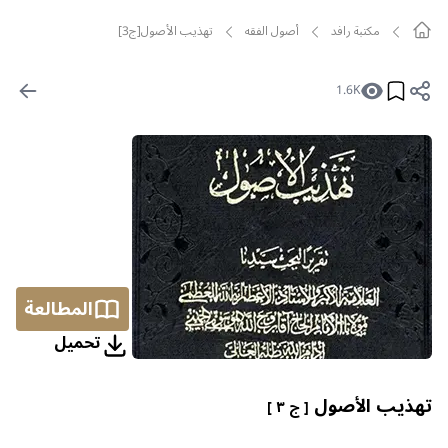
مکتبة رافد
أصول الفقه
تهذيب الأصول[ج3]
1.6K
المطالعة
تحمیل
تهذيب الأصول
[ ج ٣ ]