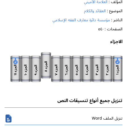
المؤلف :
العلامة الأميني
الموضوع :
العقائد والكلام
الناشر :
مؤسسة دائرة معارف الفقه الإسلامي
الصفحات :
٥٤٠
الاجزاء
الجزء
الجزء
الجزء
الجزء
الجزء
الجزء
الجزء
الجزء
الجزء
الجزء
الجزء
٨
١١
١٠
٧
٣
٩
٦
٥
٢
٤
١
تنزيل جميع أنواع تنسيقات النص
تنزیل الملف Word