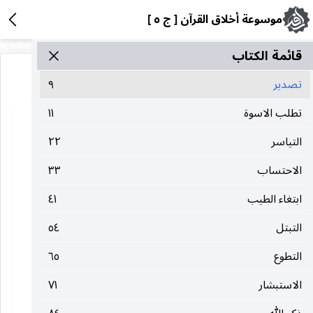
موسوعة أخلاق القرآن [ ج ٥ ]
قائمة الکتاب
تصدير
٩
تطلب الاسوة
١١
التياسر
٢٢
الاحتساب
٣٣
ابتغاء الطيب
٤١
التبتل
٥٤
التطوع
٦٥
الاستبشار
٧١