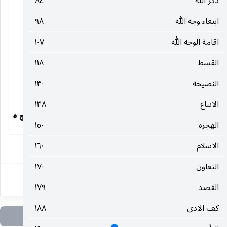
ذكر الله
٨٤
ابتغاء وجه الله
٩٨
اقامة الوجه الله
١٠٧
القسط
١١٨
النصيحة
١٣٠
الاتباع
١٣٨
الهجرة
١٥٠
١
الاسلام
١٦٠
التعاون
١٧٠
القصد
١٧٩
كف الاذى
١٨٨