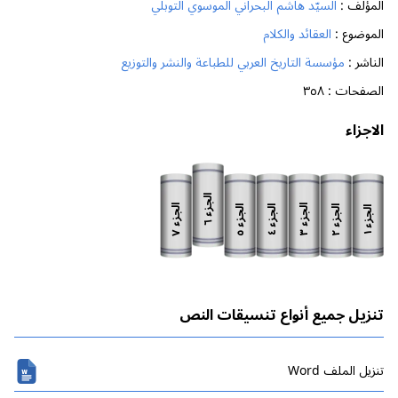
المؤلف :
السيّد هاشم البحراني الموسوي التوبلي
الموضوع :
العقائد والكلام
الناشر :
مؤسسة التاريخ العربي للطباعة والنشر والتوزيع
الصفحات :
٣٥٨
الاجزاء
الجزء
الجزء
الجزء
الجزء
الجزء
الجزء
الجزء
٦
٧
٣
٥
٢
٤
١
تنزيل جميع أنواع تنسيقات النص
تنزیل الملف Word