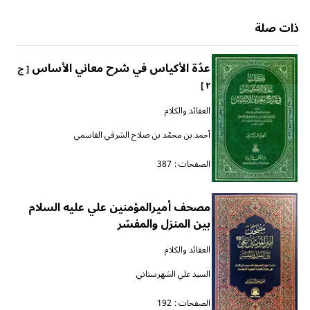
ذات صلة
عدّة الأكياس في شرح معاني الأساس
[ ج
٢ ]
العقائد والكلام
أحمد بن محمّد بن صلاح الشرفي القاسمي
الصفحات :
387
مصحف أميرالمؤمنين علي عليه السلام
بين المنزل والمفسّر
العقائد والكلام
السيد علي الشهرستاني
الصفحات :
192