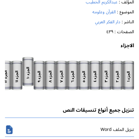
المؤلف :
عبدالكريم الخطيب
الموضوع :
القرآن وعلومه
الناشر :
دار الفكر العربي
الصفحات :
٤٣٩
الاجزاء
الجزء
الجزء
الجزء
الجزء
الجزء
الجزء
الجزء
الجزء
الجزء
الجزء
الجزء
الجزء
١٠
١٢
١١
٨
٧
٣
٩
٦
٥
٢
٤
١
تنزيل جميع أنواع تنسيقات النص
تنزیل الملف Word