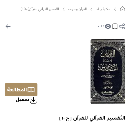
مکتبة رافد
القرآن وعلومه
التّفسير القرآني للقرآن[ج10]
7.1K
المطالعة
تحمیل
التّفسير القرآني للقرآن
[ ج ١٠ ]