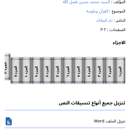
المؤلف :
السيد محمد حسين فضل الله
الموضوع :
القرآن وعلومه
الناشر :
دار الملاك
الصفحات :
٣٠٢
الاجزاء
الجزء
الجزء
الجزء
الجزء
الجزء
الجزء
الجزء
الجزء
الجزء
الجزء
الجزء
الجزء
١٢
١١
١٠
٨
٧
٣
٩
٦
٥
٢
٤
١
تنزيل جميع أنواع تنسيقات النص
تنزیل الملف Word