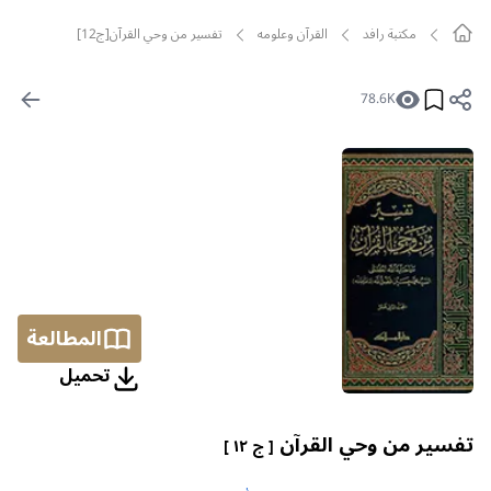
مکتبة رافد
القرآن وعلومه
تفسير من وحي القرآن[ج12]
78.6K
المطالعة
تحمیل
تفسير من وحي القرآن
[ ج ١٢ ]