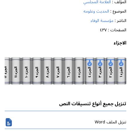
المؤلف :
العلامة المجلسي
الموضوع :
الحديث وعلومه
الناشر :
مؤسسة الوفاء
الصفحات :
٤٣٧
الاجزاء
الجزء
الجزء
الجزء
الجزء
الجزء
الجزء
الجزء
الجزء
الجزء
الجزء
الجزء
الجزء
١٢
١١
١٠
٨
٧
٣
٩
٦
٥
٢
٤
١
تنزيل جميع أنواع تنسيقات النص
تنزیل الملف Word