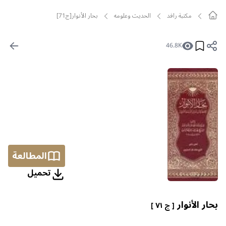
مکتبة رافد
الحديث وعلومه
بحار الأنوار[ج71]
46.8K
المطالعة
تحمیل
بحار الأنوار
[ ج ٧١ ]