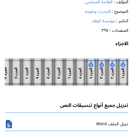
المؤلف :
العلامة المجلسي
الموضوع :
الحديث وعلومه
الناشر :
مؤسسة الوفاء
الصفحات :
٣٩٧
الاجزاء
الجزء
الجزء
الجزء
الجزء
الجزء
الجزء
الجزء
الجزء
الجزء
الجزء
الجزء
الجزء
١٢
١١
١٠
٨
٧
٣
٩
٦
٥
٢
٤
١
تنزيل جميع أنواع تنسيقات النص
تنزیل الملف Word