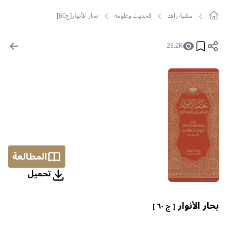
مکتبة رافد
الحديث وعلومه
بحار الأنوار[ج60]
26.2K
المطالعة
تحمیل
بحار الأنوار
[ ج ٦٠ ]