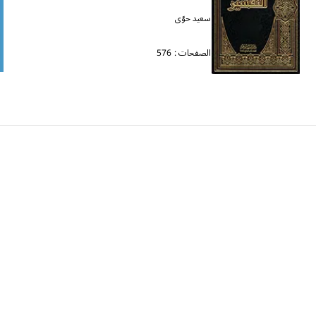
سعيد حوّى
الصفحات :
576