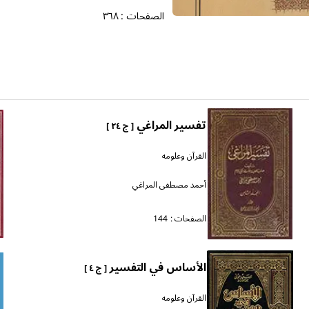
الصفحات :
٣٦٨
تفسير المراغي
[ ج ٢٤ ]
القرآن وعلومه
أحمد مصطفى المراغي
الصفحات :
144
الأساس في التفسير
[ ج ٤ ]
القرآن وعلومه