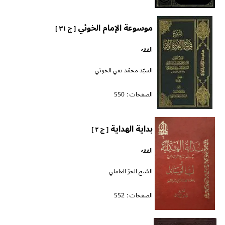
موسوعة الإمام الخوئي
[ ج ٣١ ]
الفقه
السيّد محمّد تقي الخوئي
الصفحات :
550
بداية الهداية
[ ج ٢ ]
الفقه
الشيخ الحرّ العاملي
الصفحات :
552