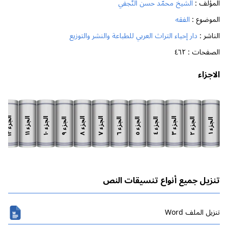
المؤلف :
الشيخ محمّد حسن النّجفي
الموضوع :
الفقه
الناشر :
دار إحياء التراث العربي للطباعة والنشر والتوزيع
الصفحات :
٤٦٢
الاجزاء
الجزء
الجزء
الجزء
الجزء
الجزء
الجزء
الجزء
الجزء
الجزء
الجزء
الجزء
الجزء
١٢
١١
١٠
٨
٧
٣
٩
٦
٥
٢
٤
١
تنزيل جميع أنواع تنسيقات النص
تنزیل الملف Word