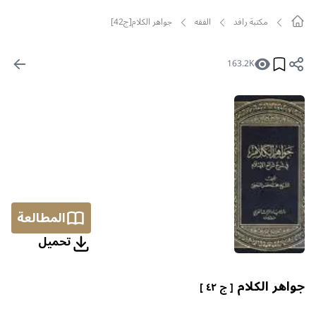
مکتبة رافد
الفقه
جواهر الكلام[ج42]
163.2K
المطالعة
تحمیل
جواهر الكلام
[ ج ٤٢ ]