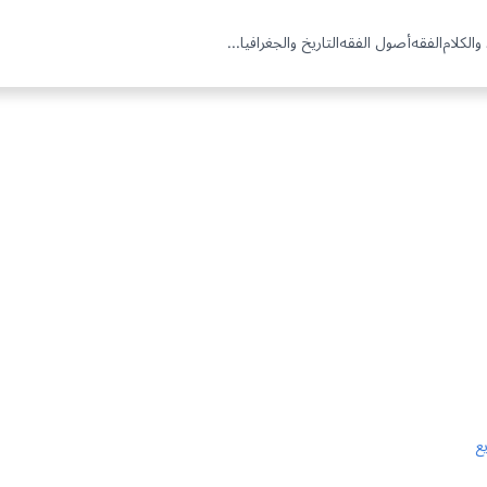
والكلام
الفقه
أصول الفقه
التاريخ والجغرافيا
...
يع