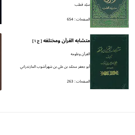
سيّد قطب
الصفحات :
654
متشابه القرآن ومختلفه
[ ج ١ ]
القرآن وعلومه
أبو جعفر محمّد بن علي بن شهرآشوب المازندراني
الصفحات :
263