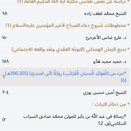
* دراسة عن بعض نفائس مكتبة آية الله الحكيم العامّة (1)
الشيخ محمّد لطف زاده
٩٨
* مخطوطات شروح دعاء الصباح لأمير المؤمنين عليه‌السلام (1)
د. عليّ عباس الأعرجيّ
١٥٠
* بديع الزمان الهمذاني (التوجّه العقدي ونقد واقعه الاجتماعي)
د. حميد مجيد هدّو
١٧٨
*جزء من (الْفَوَائِدِ الْحِسَانِ الْغَرَائِبِ) رِوَايَةُ (ابْنِ الجنديّ) (305ـ396هـ)
٦
(6)
الشيخ أمين حسين پوري
٢٠٤
* من ذخائر التراث :
*رسالة في عبد الله بن بكير للمولىٰ محمّد صادق السراب
١٢
التنكابني(ق. 12