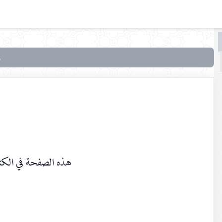
البحث
البحث
في
تراثنا ـ
العدد
[ 145
]
هذه الصفحة في الكت