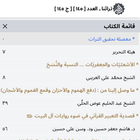
تراثنا ـ العدد [ ١٤٥ ] [ ج ١٤٥ ]
قائمة الکتاب
* معضلة تحقيق التراث
٠
هيئة التحرير
٧
* الأشعثيّات والجعفريّات ... النسبة والنُّسَخ
الشيخ محمّد علي العريبي
٨
* ما وصل إلينا من : (دفع الهموم والأحزان وقمع الغموم والأشجان)
الشيخ عبد الحليم عوض الحلّي
٣٩
* قصدية التعبير القرآني في ضوء روايات آل البيت
عليهم‌السلام
د. هاشم جعفر حسين ود. وسن علي حسين
٥٦