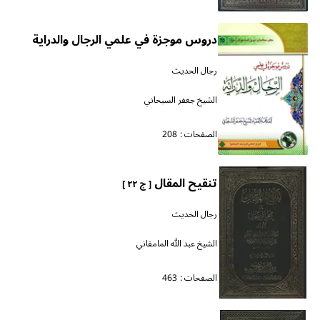
دروس موجزة في علمي الرجال والدراية
رجال الحديث
الشيخ جعفر السبحاني
الصفحات :
208
تنقيح المقال
[ ج ٢٢ ]
رجال الحديث
الشيخ عبد الله المامقاني
الصفحات :
463