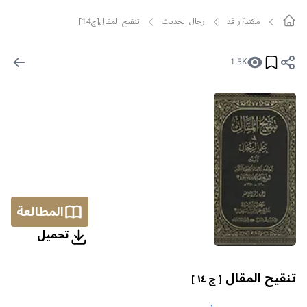
مکتبة رافد
رجال الحديث
تنقيح المقال[ج14]
1.5K
المطالعة
تحمیل
تنقيح المقال
[ ج ١٤ ]