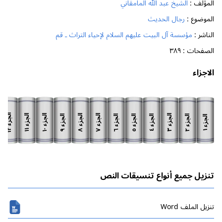
المؤلف :
الشيخ عبد الله المامقاني
الموضوع :
رجال الحديث
الناشر :
مؤسسة آل البيت عليهم السلام لإحياء التراث ـ قم
الصفحات :
٣٨٩
الاجزاء
الجزء
الجزء
الجزء
الجزء
الجزء
الجزء
الجزء
الجزء
الجزء
الجزء
الجزء
الجزء
١٢
١١
١٠
٨
٧
٣
٩
٦
٥
٢
٤
١
تنزيل جميع أنواع تنسيقات النص
تنزیل الملف Word