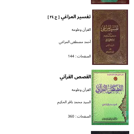
تفسير المراغي
[ ج ٢٤ ]
القرآن وعلومه
أحمد مصطفى المراغي
الصفحات :
144
القصص القرآني
القرآن وعلومه
السيد محمد باقر الحكيم
الصفحات :
360