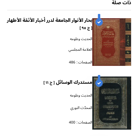
ذات صلة
بحار الأنوار الجامعة لدرر أخبار الأئمّة الأطهار
[ ج ٩٥ ]
الحديث وعلومه
العلامة المجلسي
الصفحات :
486
مستدرك الوسائل
[ ج ١١ ]
الحديث وعلومه
المحدّث النوري
الصفحات :
400