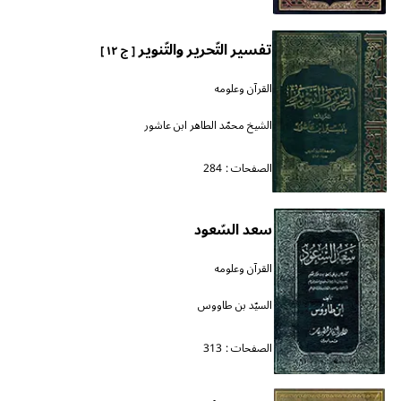
تفسير التّحرير والتّنوير
[ ج ١٢ ]
القرآن وعلومه
الشيخ محمّد الطاهر ابن عاشور
الصفحات :
284
سعد السّعود
القرآن وعلومه
السيّد بن طاووس
الصفحات :
313