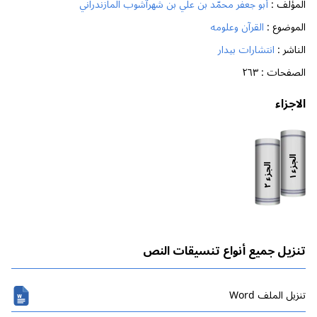
المؤلف :
أبو جعفر محمّد بن علي بن شهرآشوب المازندراني
الموضوع :
القرآن وعلومه
الناشر :
انتشارات بيدار
الصفحات :
٢٦٣
الاجزاء
الجزء
الجزء
١
٢
تنزيل جميع أنواع تنسيقات النص
تنزیل الملف Word