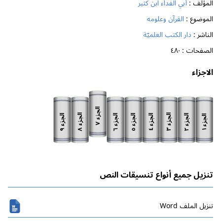
المؤلف :
أبي الفداء ابن كثير
الموضوع :
القرآن وعلومه
الناشر :
دار الكتب العلميّة
الصفحات :
٤٨٠
الاجزاء
الجزء
الجزء
الجزء
الجزء
الجزء
الجزء
الجزء
الجزء
الجزء
٧
٨
٣
٩
٦
٥
٢
٤
١
تنزيل جميع أنواع تنسيقات النص
تنزیل الملف Word