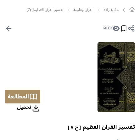
مکتبة رافد
القرآن وعلومه
تفسير القرآن العظيم[ج7]
60.6K
المطالعة
تحمیل
تفسير القرآن العظيم
[ ج ٧ ]