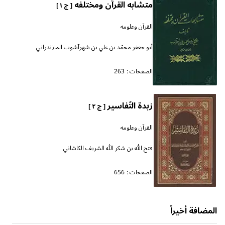
متشابه القرآن ومختلفه
[ ج ١ ]
القرآن وعلومه
أبو جعفر محمّد بن علي بن شهرآشوب المازندراني
الصفحات :
263
زبدة التّفاسير
[ ج ٢ ]
القرآن وعلومه
فتح الله بن شكر الله الشريف الكاشاني
الصفحات :
656
المضافة أخيراً