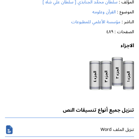
المؤلف :
سلطان محمّد الجنابذي [ سلطان علي شاه ]
الموضوع :
القرآن وعلومه
الناشر :
مؤسسة الأعلمي للمطبوعات
الصفحات :
٤٨٩
الاجزاء
الجزء
الجزء
الجزء
الجزء
٢
٣
٤
١
تنزيل جميع أنواع تنسيقات النص
تنزیل الملف Word