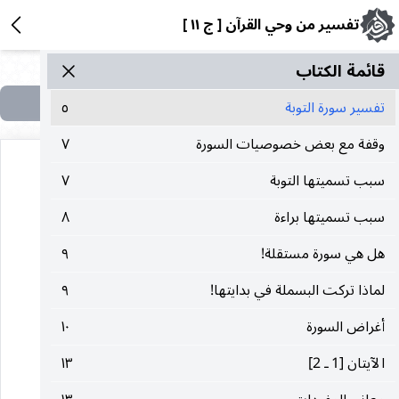
تفسير من وحي القرآن [ ج ١١ ]
قائمة الکتاب
تفسير سورة التوبة
٥
وقفة ‌مع‌ بعض‌ خصوصيات‌ السورة
٧
سبب‌ تسميتها التوبة
٧
سبب‌ تسميتها براءة
٨
سورة التّوبة
هل‌ ‌هي‌ ‌سورة‌ مستقلة!
٩
مدنيّة
لماذا تركت‌ البسملة ‌في‌ بدايتها!
٩
أغراض‌ السورة
١٠
وآياتها مائة وتسع وعشرون
الآيتان‌ [1 ـ 2]
١٣