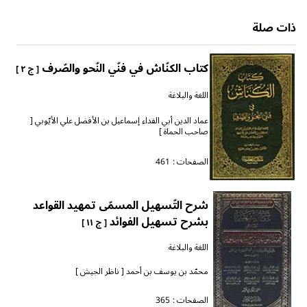
ذات صلة
كتاب الكنّاش في فنّي النّحو والصّرف
[ ج ٢ ]
اللغة والبلاغة
عماد الدين أبي الفداء إسماعيل بن الأفضل علي الأيّوبي [
صاحب الحماة ]
الصفحات :
461
شرح التّسهيل المسمّى تمهيد القواعد
بشرح تسهيل الفوائد
[ ج ١١ ]
اللغة والبلاغة
محمّد بن يوسف بن أحمد [ ناظر الجيش ]
الصفحات :
365