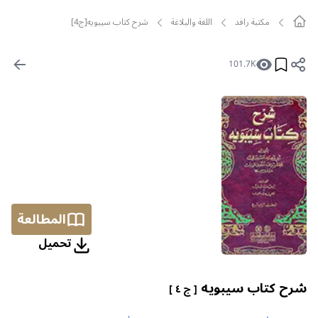
مکتبة رافد
اللغة والبلاغة
شرح كتاب سيبويه[ج4]
101.7K
المطالعة
تحمیل
شرح كتاب سيبويه
[ ج ٤ ]