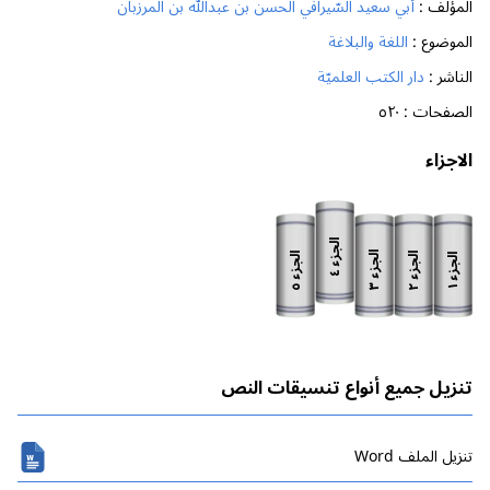
المؤلف :
أبي سعيد السّيرافي الحسن بن عبدالله بن المرزبان
الموضوع :
اللغة والبلاغة
الناشر :
دار الكتب العلميّة
الصفحات :
٥٢٠
الاجزاء
الجزء
الجزء
الجزء
الجزء
الجزء
٤
٣
٥
٢
١
تنزيل جميع أنواع تنسيقات النص
تنزیل الملف Word