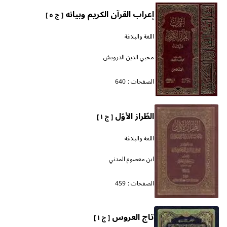
إعراب القرآن الكريم وبيانه
[ ج ٥ ]
اللغة والبلاغة
محيي الدين الدرويش
الصفحات :
640
الطّراز الأوّل
[ ج ١ ]
اللغة والبلاغة
ابن معصوم المدني
الصفحات :
459
تاج العروس
[ ج ١ ]