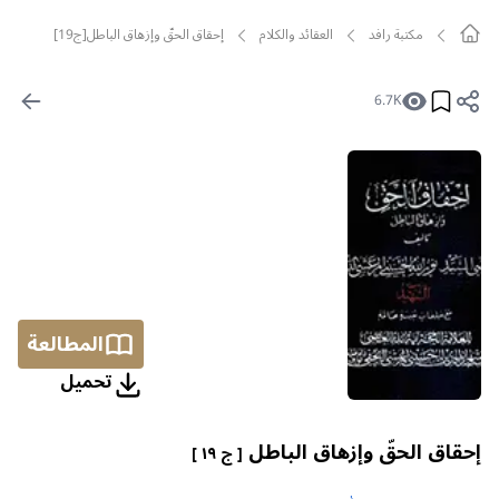
مکتبة رافد
العقائد والكلام
إحقاق الحقّ وإزهاق الباطل[ج19]
6.7K
المطالعة
تحمیل
إحقاق الحقّ وإزهاق الباطل
[ ج ١٩ ]