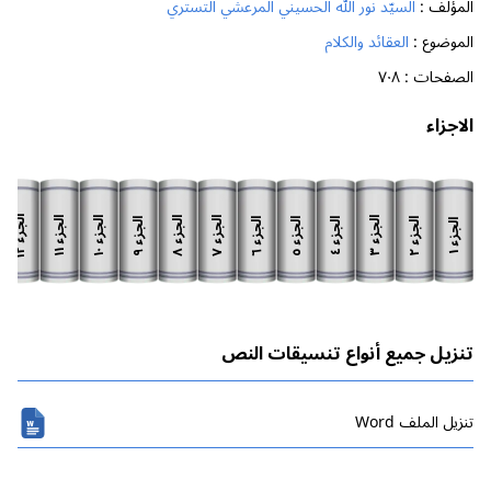
المؤلف :
السيّد نور الله الحسيني المرعشي التستري
الموضوع :
العقائد والكلام
الصفحات :
٧٠٨
الاجزاء
الجزء
الجزء
الجزء
الجزء
الجزء
الجزء
الجزء
الجزء
الجزء
الجزء
الجزء
الجزء
١٢
١١
١٠
٨
٧
٣
٩
٦
٥
٢
٤
١
تنزيل جميع أنواع تنسيقات النص
تنزیل الملف Word