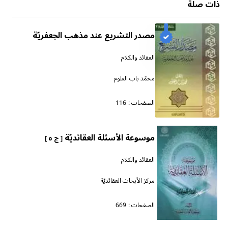
ذات صلة
مصدر التشريع عند مذهب الجعفريّة
العقائد والكلام
محمّد باب العلوم
الصفحات :
116
موسوعة الأسئلة العقائديّة
[ ج ٥ ]
العقائد والكلام
مركز الأبحاث العقائديّة
الصفحات :
669