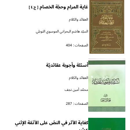
غاية المرام وحجّة الخصام
[ ج ٤ ]
العقائد والكلام
السيّد هاشم البحراني الموسوي التوبلي
الصفحات :
404
أسئلة وأجوبة عقائديّة
العقائد والكلام
محمّد أمين نجف
الصفحات :
287
كفاية الأثر في النصّ على الأئمّة الإثني
عشر