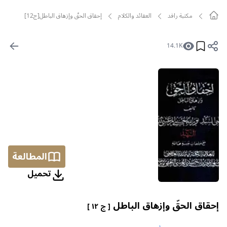
مکتبة رافد
العقائد والكلام
إحقاق الحقّ وإزهاق الباطل[ج12]
14.1K
المطالعة
تحمیل
إحقاق الحقّ وإزهاق الباطل
[ ج ١٢ ]