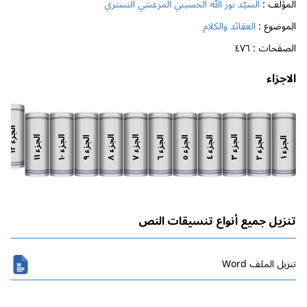
المؤلف :
السيّد نور الله الحسيني المرعشي التستري
الموضوع :
العقائد والكلام
الصفحات :
٤٧٦
الاجزاء
الجزء
الجزء
الجزء
الجزء
الجزء
الجزء
الجزء
الجزء
الجزء
الجزء
الجزء
الجزء
١٢
١١
١٠
٨
٧
٣
٩
٦
٥
٢
٤
١
تنزيل جميع أنواع تنسيقات النص
تنزیل الملف Word