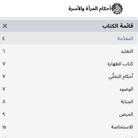
أحكام المرأة والاُسرة
قائمة الکتاب
المقدّمة
٤
التقليد
٦
كتاب الطهارة
٧
أحكام التخلّي
٧
الوضوء
٧
الجنابة
٨
الحيض
٩
الاستحاضة
١٥