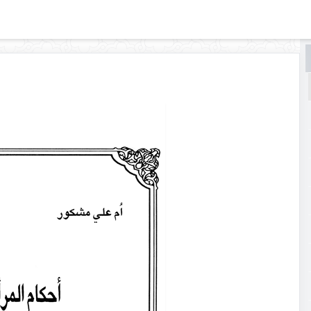
البحث
البحث
في
أحكام
المرأة
والاُسرة