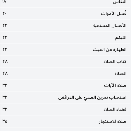
النفاس
١٨
غُسل الأموات
٢٠
الأغسال المستحبة
٢٣
التيمّم
٢٣
الطهارة من الخبث
٢٣
كتاب الصلاة
٢٨
الصلاة
٢٨
صلاة الآيات
٣٣
استحباب تمرين الصبيّ على الفرائض
٣٣
قضاء الصلاة
٣٣
صلاة الاستئجار
٣٥