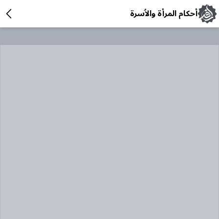
أحكام المرأة والاُسرة