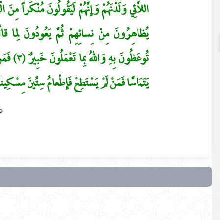
يُظاهِرُونَ مِنْ نِسائِهِمْ ثُمَّ يَعُودُونَ لِما قالُوا
تُوعَظُونَ ب
يَتَمَاسَّا فَمَنْ لَمْ يَسْتَطِعْ فَإِطْعامُ سِتِّينَ مِسْكِين
٥