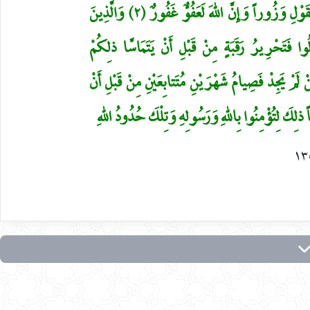
اللاَّئِي وَلَدْنَهُمْ وَإِنَّهُمْ لَيَقُولُونَ مُنْكَراً مِنَ الْقَوْلِ وَزُوراً وَإِنَّ اللهَ لَعَفُوٌّ غَفُورٌ (٢) وَالَّذِينَ
 فَتَحْرِيرُ رَقَبَةٍ مِنْ قَبْلِ أَنْ يَتَمَاسَّا ذلِكُمْ
ِهِ وَاللهُ بِما تَعْمَلُونَ خَبِيرٌ (٣) فَمَنْ لَمْ يَجِدْ فَصِيامُ شَهْرَيْنِ مُتَتابِعَيْنِ مِنْ قَبْلِ أَنْ
اً ذلِكَ لِتُؤْمِنُوا بِاللهِ وَرَسُولِهِ وَتِلْكَ حُدُودُ اللهِ
١٣