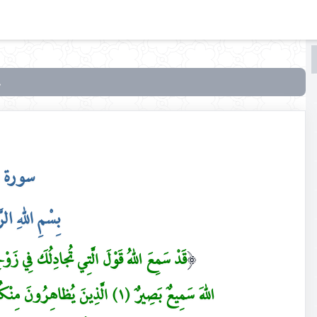
البحث
البحث
في
من
هدى
القرآن
سورة ا
بِسْمِ اللهِ الر
قَدْ سَمِعَ اللهُ قَوْلَ الَّتِي تُجادِلُكَ فِي زَوْج
(
اللهَ سَمِيعٌ بَصِيرٌ (١) الَّذِينَ يُظاهِ