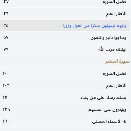
فضل السورة
١٢٧
الاطار العام
١٢٩
وانهم ليقولون منكرا من القول وزورا
١٣٥
وتناجوا بالبر والتقوى
١٥٧
اولئك حزب الله
١٧٩
سورة الحشر
فضل السورة
٢٠١
الاطار العام
٢٠٣
يسلط رسله على من يشاء
٢١١
ويؤثرون على انفسهم
٢٣٩
له الاسماء الحسنى
٢٦٦