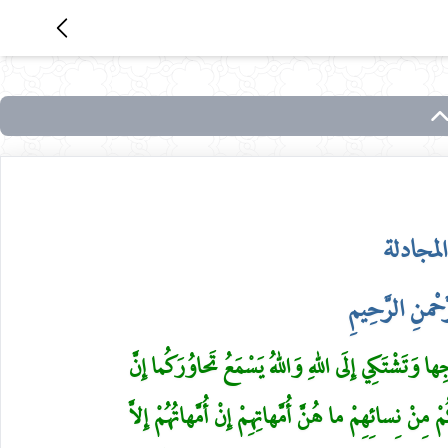
لمجادلة
َّحْمنِ الرَّحِيمِ
ِها وَتَشْتَكِي إِلَى اللهِ وَاللهُ يَسْمَعُ تَحاوُرَكُما إِنَّ
رُونَ مِنْكُمْ مِنْ نِسائِهِمْ ما هُنَّ أُمَّهاتِهِمْ إِنْ أُمَّهاتُهُمْ إِلاَّ