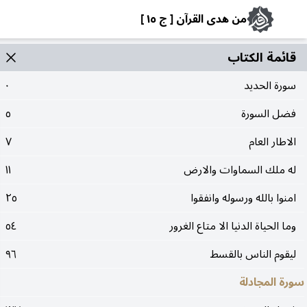
من هدى القرآن [ ج ١٥ ]
قائمة الکتاب
سورة الحديد
٠
فضل السورة
٥
الاطار العام
٧
له ملك السماوات والارض
١١
امنوا بالله ورسوله وانفقوا
٢٥
وما الحياة الدنيا الا متاع الغرور
٥٤
ليقوم الناس بالقسط
٩٦
سورة المجادلة