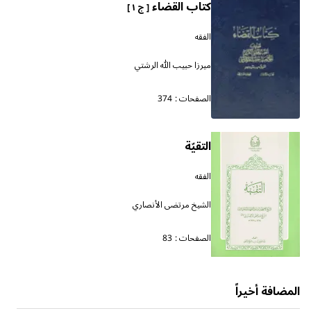
كتاب القضاء
[ ج ١ ]
الفقه
ميرزا حبيب الله الرشتي
الصفحات :
374
التقيّة
الفقه
الشيخ مرتضى الأنصاري
الصفحات :
83
المضافة أخيراً