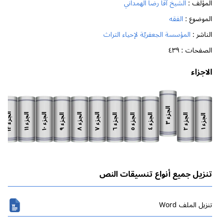
المؤلف :
الشيخ آقا رضا الهمداني
الموضوع :
الفقه
الناشر :
المؤسسة الجعفريّة لإحياء التراث
الصفحات :
٤٣٩
الاجزاء
الجزء
الجزء
الجزء
الجزء
الجزء
الجزء
الجزء
الجزء
الجزء
الجزء
الجزء
الجزء
٣
١٢
١١
١٠
٨
٧
٩
٦
٥
٢
٤
١
تنزيل جميع أنواع تنسيقات النص
تنزیل الملف Word