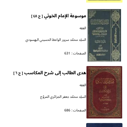
موسوعة الإمام الخوئي
[ ج ٤٨ ]
الفقه
السيّد محمّد سرور الواعظ الحسيني البهسودي
الصفحات :
631
هدى الطالب إلى شرح المكاسب
[ ج ٦ ]
الفقه
السيّد محمّد جعفر الجزائري المروّج
الصفحات :
686