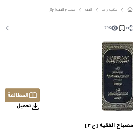
مکتبة رافد
الفقه
مصباح الفقيه[ج3]
79K
المطالعة
تحمیل
مصباح الفقيه
[ ج ٣ ]