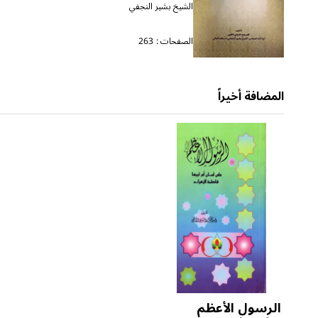
الشيخ بشير النجفي
الصفحات :
263
المضافة أخيراً
الرسول الأعظم