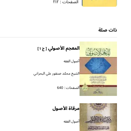
الصفحات :
٢١٢
ذات صلة
المعجم الأصولي
[ ج ١ ]
أصول الفقه
الشيخ محمّد صنقور علي البحراني
الصفحات :
640
مرقاة الأصول
أصول الفقه