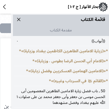
بحار الأنوار [ ج ١٠٢ ]
قائمة الکتاب
مقدمة الكتاب
((أبواب))
٠
*«(زيارة الامامين الطاهرين الكاظمين ببغداد وزيارة)»*
٦
*«(الامام أبي الحسن الرضا بطوس ، وزيارة)»*
*«(الامامين الهمامين العسكريين وفضل زيارة)»*
* ((باب)) *
*«(القائم
في السرداب وغيره)»*
عليه‌السلام
* «(زيارة المؤمنين وآدابها)» *
50 ـ باب فضل زيارة الامامين الطاهرين المعصومين أبى
الحسن موسى بن جعفر وأبى جعفر محمد بن على صلوات
١
الله عليهم ببغداد وفضل مشهدهما
١ ـ مل
: محمد بن جعفر الرزاز عن خاله محمد بن