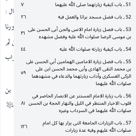
51 ـ باب كيفية زيارتهما صلى الله عليهما
٧
الحسين بن أبي الخطاب عن عمرو بن عثمان الرازي قال :
52 ـ باب فضل مسجد براثا والعمل فيه
٢٦
سمعت أبا الحسن الاول
يقول : من لم يقدر أن يزورنا
عليه‌السلام
53 ـ باب فضل زيارة امام الانس والجن أبى الحسن على
٣١
بن موسى الرضا صلوات الله عليه وفضل مشهده
فليزر صالحي موالينا ، يكتب له ثواب زيارتنا ، ومن لم
54 ـ باب كيفية زيارته صلوات الله عليه
٤٤
يقدر على صلتنا فليصل صالحي موالينا ، يكتب له ثواب
55 ـ باب فضل زيارة الامامين الهمامين أبي الحسن على
بن محمد النقى الهادى وأبى محمد الحسن ابن على
(١)
صلتنا
.
٥٩
الزكى العسكرى وآداب زيارتهما والدعاء في مشهدهما
صلوات الله عليهما
٢ ـ مل
: ابن الوليد ، عن ابن متيل ، عن محمد بن
56 ـ باب زيارة الامام المستتر عن الابصار الحاضر في
عبدالله بن مهران عن عمرو بن عثمان ، عن الرضا
قلوب الاخيار المنتظر في الليل والنهار الحجة بن الحسن
٨١
عليه‌السلام
صلوات الله عليهما في السرداب وغيره
(٢)
مثله
.
57 ـ باب الزيارات الجامعة التى يزار بها كل امام
١٢٦
صلوات الله عليهم وفيه عدة زيارات