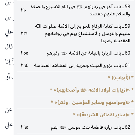
٣ ـ مل
: أبي والكليني وجماعة مشايخي ، عن محمد بن
58 ـ باب آخر في زيارتهم
في ايام الاسبوع والصلاة
عليهم‌السلام
٢١٠
والسلام عليهم مفصلا
يحيى ، عن الاشعري قال : كنت بفيد فمشيت مع علي بن
59 ـ باب كتابة الرقاع للحوايج إلى الائمة صلوات الله
بلال إلى قبر محمد بن إسماعيل بن بزيع قال : فقال لي علي
عليهم والتوسل والاستشفاع بهم في روضاتهم
٢٣١
المقدسة وغيرها
بن بلال : قال لي صاحب هذا القبر ، عن الرضا
، قال
عليه‌السلام
60 ـ باب الزيارة بالنيابة عن الائمة
وغيرهم
٢٥٥
عليهم‌السلام
: من أتى قبر أخيه المؤمن ثم وضع يده على القبر وقرأ إنا
61 ـ باب تزوير الميت وتقريبه إلى المشاهد المقدسة
٢٦٤
أنزلناه في ليلة القدر سبع مرات أمن يوم الفزع الاكبر ، أو
* ((أبواب)) *
(٣)
يوم الفزع
.
* «(زيارات أولاد الائمة
وأصحابهم)» *
عليهم‌السلام
* «(وخواصهم وساير المؤمنين ، وذكر)» *
٤ ـ مل
: محمد بن الحسين بن مت الجوهري ، عن
* «(ساير الاماكن الشريفة)» *
الاشعري مثله ، إلا أن فيه واستقبل القبلة ووضع يده على
62 ـ باب زيارة فاطمة بنت موسى
بقم
٢٦٥
عليهما‌السلام